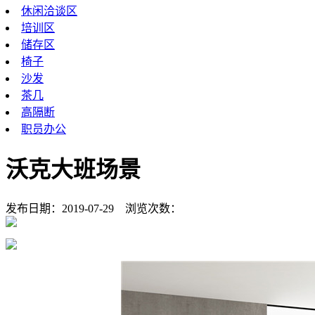
休闲洽谈区
培训区
储存区
椅子
沙发
茶几
高隔断
职员办公
沃克大班场景
发布日期：2019-07-29
浏览次数：