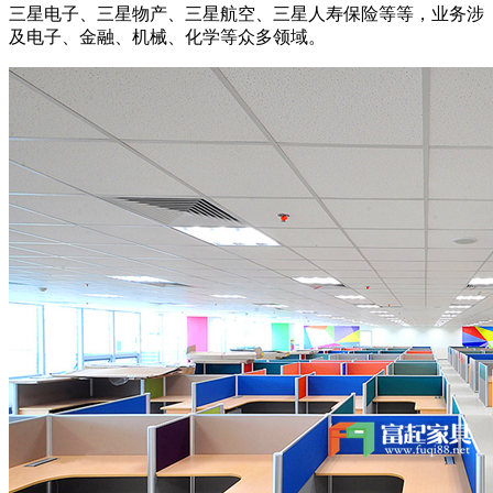
三星电子、三星物产、三星航空、三星人寿保险等等，业务涉
及电子、金融、机械、化学等众多领域。