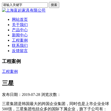
网站首页
关于我们
产品中心
新闻中心
工程案例
联系我们
反馈留言
工程案例
工程案例
三星
发布日期：2019-07-28
浏览次数：
三星集团是韩国最大的跨国企业集团，同时也是上市企业全球
500强，三星集团包括众多的国际下属企业，旗下子公司有：