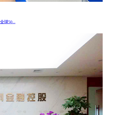
50...