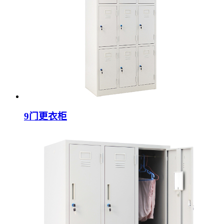
9门更衣柜