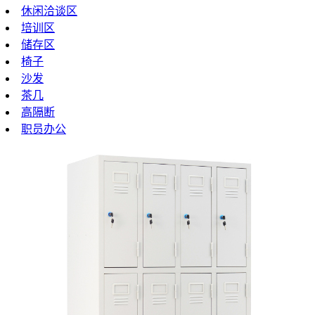
休闲洽谈区
培训区
储存区
椅子
沙发
茶几
高隔断
职员办公